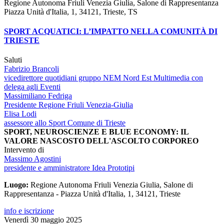
Regione Autonoma Friuli Venezia Giulia, Salone di Rappresentanza
Piazza Unità d'Italia, 1, 34121, Trieste, TS
SPORT ACQUATICI: L’IMPATTO NELLA COMUNITÀ DI
TRIESTE
Saluti
Fabrizio Brancoli
vicedirettore quotidiani gruppo NEM Nord Est Multimedia con
delega agli Eventi
Massimiliano Fedriga
Presidente Regione Friuli Venezia-Giulia
Elisa Lodi
assessore allo Sport Comune di Trieste
SPORT, NEUROSCIENZE E BLUE ECONOMY: IL
VALORE NASCOSTO DELL'ASCOLTO CORPOREO
Intervento di
Massimo Agostini
presidente e amministratore Idea Prototipi
Luogo:
Regione Autonoma Friuli Venezia Giulia, Salone di
Rappresentanza - Piazza Unità d'Italia, 1, 34121, Trieste
info e iscrizione
Venerdì 30 maggio 2025