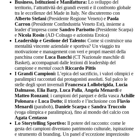
Business, Istituzioni e Manifattura:
Lo sviluppo del
territorio, l’attrattività dei grandi eventi e il confronto globale
tra le eccellenze del Made in Italy. Ne discuteremo con
Alberto Stefani
(Presidente Regione Veneto) e
Paola
Carron
(Presidente Confindustria Veneto Est), insieme a
leader d’impresa come
Sandro Parisotto
(Presidente Scarpa)
e
Nicola Rosin
(AD Colnago e azionista Eroica)
Leadership e Gestione del Talento:
Come si costruisce una
mentalità vincente aziendale e sportiva? Un viaggio tra
motivazione e management con veri e propri maestri della
panchina come
Luca Banchi
(CT Nazionale maschile di
Basket), accompagnati dalle lezioni di leadership del
campione e
mental coach
Riccardo Pittis
I Grandi Campioni:
L’epica del sacrificio, i valori olimpici e
paralimpici raccontati dai protagonisti assoluti. Sul palco le
stelle degli sport invernali
Francesca Lollobrigida
,
Lucia
Dalmasso
,
Elia Barp
,
Luca Palla
,
Angela Menardi
e
Matteo Ronzani
; i campioni del parquet e della vasca
Achille
Polonara
e
Luca Dotto
; il trionfo e l’inclusione con
Flavio
Menardi
(parabob),
Daniele Scarpa
e
Sandra Truccolo
(voga olimpica e paralimpica), fino al mondo del calcio con
Agata Centasso
Lo Storytelling Sportivo:
Il potere del racconto: come le
gesta dei campioni diventano patrimonio culturale, ispirazione
e strumento di branding. Un panel d’eccezione impreziosito