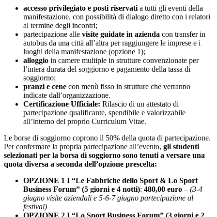
accesso privilegiato e posti riservati
a tutti gli eventi della
manifestazione, con possibilità di dialogo diretto con i relatori
al termine degli incontri;
partecipazione alle
visite guidate in azienda
con transfer in
autobus da una città all’altra per raggiungere le imprese e i
luoghi della manifestazione (opzione 1);
alloggio
in camere multiple in strutture convenzionate per
l’intera durata del soggiorno e pagamento della tassa di
soggiorno;
pranzi e cene
con menù fisso in strutture che verranno
indicate dall’organizzazione.
Certificazione Ufficiale:
Rilascio di un attestato di
partecipazione qualificante, spendibile e valorizzabile
all’interno del proprio Curriculum Vitae.
Le borse di soggiorno coprono il 50% della quota di partecipazione.
Per confermare la propria partecipazione all’evento,
gli studenti
selezionati per la borsa di soggiorno sono tenuti a versare una
quota diversa a seconda dell’opzione prescelta:
OPZIONE 1 I “Le Fabbriche dello Sport & Lo Sport
Business Forum” (5 giorni e 4 notti)
:
480,00 euro
– (3-4
giugno visite aziendali e 5-6-7 giugno partecipazione al
festival)
OPZIONE 2 I “Lo Sport Business Forum” (3 giorni e 2