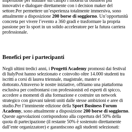
imperdibile per studiare sul campo i modelli di business più
innovativi e dialogare direttamente con i decision maker del
settore.Per permettere un’esperienza totalmente immersiva, sono
attualmente a disposizione
200 borse di soggiorno
. Un’opportunità
concreta per vivere l’evento a 360 gradi e trasformare la propria
passione per lo sport in un solido acceleratore per la futura carriera
professionale.
Benefici per i partecipanti
Negli ultimi tredici anni, i
Progetti Academy
promossi dai festival
di ItalyPost hanno selezionato e coinvolto oltre 14.000 studenti tra
iscritti a corsi di laurea triennale, magistrale, master e
dottorato.Attraverso le nostre iniziative, offriamo una piattaforma
esclusiva per confrontarsi con professionisti ed esperti di spicco,
accedere a momenti di alta formazione e costruire un network
strategico con giovani talenti uniti dalle stesse ambizioni e aree di
studio.Per l’imminente edizione della
Sport Business Forum
Academy
, sono attualmente a disposizione
200 borse di soggiorno
.
Queste agevolazioni corrispondono alla copertura del 50% della
quota di partecipazione (il restante 50% è sostenuto direttamente
dall’ente organizzatore) e garantiscono agli studenti selezionati: