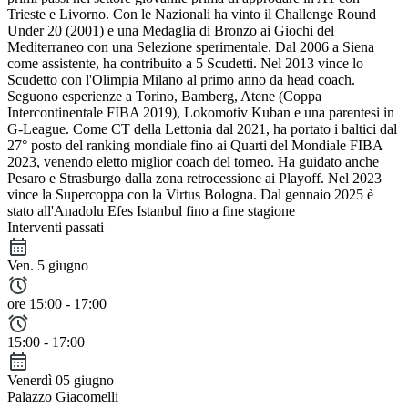
Trieste e Livorno. Con le Nazionali ha vinto il Challenge Round
Under 20 (2001) e una Medaglia di Bronzo ai Giochi del
Mediterraneo con una Selezione sperimentale. Dal 2006 a Siena
come assistente, ha contribuito a 5 Scudetti. Nel 2013 vince lo
Scudetto con l'Olimpia Milano al primo anno da head coach.
Seguono esperienze a Torino, Bamberg, Atene (Coppa
Intercontinentale FIBA 2019), Lokomotiv Kuban e una parentesi in
G-League. Come CT della Lettonia dal 2021, ha portato i baltici dal
27° posto del ranking mondiale fino ai Quarti del Mondiale FIBA
2023, venendo eletto miglior coach del torneo. Ha guidato anche
Pesaro e Strasburgo dalla zona retrocessione ai Playoff. Nel 2023
vince la Supercoppa con la Virtus Bologna. Dal gennaio 2025 è
stato all'Anadolu Efes Istanbul fino a fine stagione
Interventi passati
Ven. 5 giugno
ore 15:00 - 17:00
15:00 - 17:00
Venerdì 05 giugno
Palazzo Giacomelli