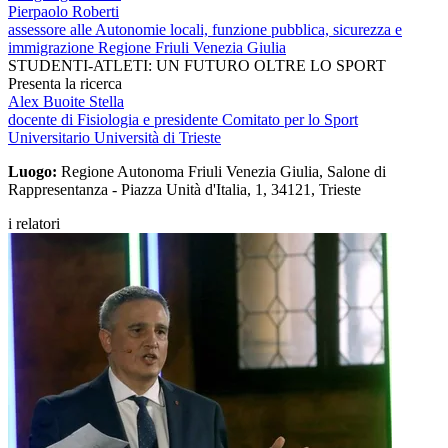
Pierpaolo Roberti
assessore alle Autonomie locali, funzione pubblica, sicurezza e
immigrazione Regione Friuli Venezia Giulia
STUDENTI-ATLETI: UN FUTURO OLTRE LO SPORT
Presenta la ricerca
Alex Buoite Stella
docente di Fisiologia e presidente Comitato per lo Sport
Universitario Università di Trieste
Luogo:
Regione Autonoma Friuli Venezia Giulia, Salone di
Rappresentanza - Piazza Unità d'Italia, 1, 34121, Trieste
i relatori