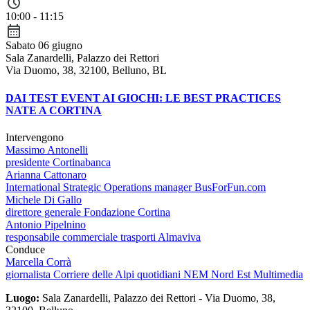
10:00 - 11:15
Sabato 06 giugno
Sala Zanardelli, Palazzo dei Rettori
Via Duomo, 38, 32100, Belluno, BL
DAI TEST EVENT AI GIOCHI: LE BEST PRACTICES
NATE A CORTINA
Intervengono
Massimo Antonelli
presidente Cortinabanca
Arianna Cattonaro
International Strategic Operations manager BusForFun.com
Michele Di Gallo
direttore generale Fondazione Cortina
Antonio Pipelnino
responsabile commerciale trasporti Almaviva
Conduce
Marcella Corrà
giornalista Corriere delle Alpi quotidiani NEM Nord Est Multimedia
Luogo:
Sala Zanardelli, Palazzo dei Rettori - Via Duomo, 38,