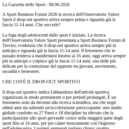
La Gazzetta dello Sport - 08.06.2026
A Sport Business Forum 2026 la ricerca dell'Osservatorio Valore
Sport il drop-out sportivo arriva sempre prima e riguarda già la
fascia 11-14 anni. Che succede?
La fuga degli adolescenti dallo sport è iniziata. La ricerca
dell'Osservatorio Valore Sport presentata a Sport Business Forum di
Treviso, evidenzia che il drop-out sportivo arriva sempre più in
anticipo e riguarda già la fascia 11-14 anni. Il fenomeno che in
passato tendeva a manifestarsi intorno ai 16 anni, oggi arriva sempre
più in anticipo e colpisce già la fascia 11-14 anni, una delle più
delicate per la costruzione del rapporto tra giovani, movimento,
socialità e benessere.
CHE COS'È IL DROP-OUT SPORTIVO
Il drop-out sportivo indica l'abbandono dell'attività sportiva
organizzata in modo permanente o per periodi prolungati. È un
fenomeno noto da decenni alla ricerca scientifica, ma che negli
ultimi anni sta subendo un'accelerazione preoccupante: uno studio
globale condotto su 27 Paesi e 18 discipline ha rilevato che la
partecipazione allo sport giovanile cresce nella maggior parte degli
sport fino ai 14 anni, per poi calare bruscamente con l'ingresso
nell'adolescenza. I numeri aggregati parlano chiaro: quattro