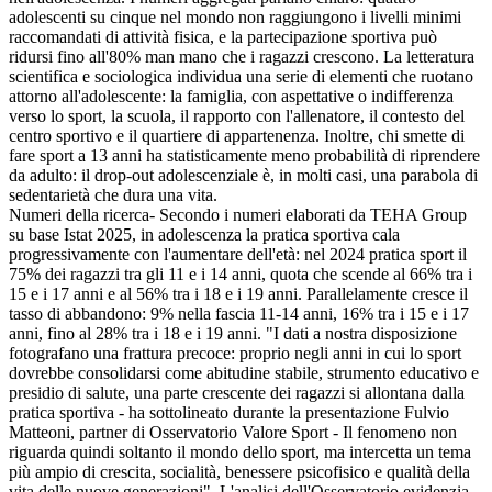
adolescenti su cinque nel mondo non raggiungono i livelli minimi
raccomandati di attività fisica, e la partecipazione sportiva può
ridursi fino all'80% man mano che i ragazzi crescono. La letteratura
scientifica e sociologica individua una serie di elementi che ruotano
attorno all'adolescente: la famiglia, con aspettative o indifferenza
verso lo sport, la scuola, il rapporto con l'allenatore, il contesto del
centro sportivo e il quartiere di appartenenza. Inoltre, chi smette di
fare sport a 13 anni ha statisticamente meno probabilità di riprendere
da adulto: il drop-out adolescenziale è, in molti casi, una parabola di
sedentarietà che dura una vita.
Numeri della ricerca- Secondo i numeri elaborati da TEHA Group
su base Istat 2025, in adolescenza la pratica sportiva cala
progressivamente con l'aumentare dell'età: nel 2024 pratica sport il
75% dei ragazzi tra gli 11 e i 14 anni, quota che scende al 66% tra i
15 e i 17 anni e al 56% tra i 18 e i 19 anni. Parallelamente cresce il
tasso di abbandono: 9% nella fascia 11-14 anni, 16% tra i 15 e i 17
anni, fino al 28% tra i 18 e i 19 anni. "I dati a nostra disposizione
fotografano una frattura precoce: proprio negli anni in cui lo sport
dovrebbe consolidarsi come abitudine stabile, strumento educativo e
presidio di salute, una parte crescente dei ragazzi si allontana dalla
pratica sportiva - ha sottolineato durante la presentazione Fulvio
Matteoni, partner di Osservatorio Valore Sport - Il fenomeno non
riguarda quindi soltanto il mondo dello sport, ma intercetta un tema
più ampio di crescita, socialità, benessere psicofisico e qualità della
vita delle nuove generazioni". L'analisi dell'Osservatorio evidenzia