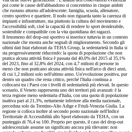
poi come le cause dell'abbandono si concentrino in cinque ambiti
che ruotano attorno all'adolescente: famiglia, scuola, allenatore,
centro sportivo e quartiere. Il nodo non riguarda tanto la carenza di
impianti e infrastrutture, ma piuttosto la cultura del movimento e
l'accessibilità soft, cioè la capacità di rendere lo sport desiderabile,
sostenibile e compatibile con la vita quotidiana dei ragazzi.
Il fenomeno del drop-out sportivo si inserisce tuttavia in un contesto
nazionale che mostra anche segnali di miglioramento. Secondo gli
ultimi dati Istat elaborati da TEHA Group, la sedentarietà in Italia si
sta progressivamente riducendo: la quota di popolazione che non
pratica alcuna attività fisica è passata dal 40,0% del 2015 al 35,1%
del 2023, fino al 32,8% del 2024, con 4,7 milioni di persone in
meno che non praticano alcuna attività fisica nell'arco di dieci anni,
di cui 1,2 milioni solo nell'ultimo anno. Un'evoluzione positiva, pur
dentro un quadro che resta critico, perché l'Italia continua a
collocarsi tra i Paesi con i livelli di sedentarietà più elevati. In questo
scenario, il Veneto rappresenta uno dei territori più avanzati: è la
terza regione meno sedentaria d'Italia, con una quota di popolazione
inattiva pari al 21,3%, nettamente inferiore alla media nazionale,
preceduta solo da Trentino-Alto Adige e Friuli-Venezia Giulia. La
regione si colloca inoltre al secondo posto nazionale nell'Indice
Territoriale di Accessibilità allo Sport elaborato da TEHA, con un
punteggio di 76,4 su 100. Proprio per questo, il caso del drop-out
adolescenziale assume un significato ancora più rilevante: non