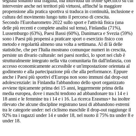
segnala soltanto una fragilità, ma individua un fronte specifico su cui
intervenire anche nei territori più virtuosi, affinché la maggiore
propensione alla pratica sportiva si traduca in continuità, inclusione e
cultura del movimento lungo tutto il percorso di crescita.
Secondo l'Eurobarometro 2022 sullo sport e l'attività fisica (una
delle più recenti e complete analisi sul tema), Finlandia (71%),
Lussemburgo (63%), Paesi Bassi (60%), Danimarca e Svezia (59%)
sono i Paesi più propensi a praticare sport o esercizio fisico con
metodo e regolarità almeno una volta a settimana. Al di là delle
statistiche, che per l'Italia mostrano comunque numeri in crescita,
persiste un divario culturale: nei paesi nordici, lo sport nei club è
strutturalmente integrato nella vita comunitaria fin dall'infanzia, con
accesso economicamente accessibile e un'impostazione orientata al
godimento e alla partecipazione più che alla performance. Eppure
anche i Paesi più sportivi d'Europa non sono immuni dal drop-out
adolescenziale: in Finlandia l'abbandono dello sport organizzato
avviene tipicamente prima dei 15 anni, leggermente prima della
media europea, dove i maschi tendono ad abbandonare tra i 14 e i
18 anni e le femmine tra i 14 e i 16. La ricerca Erasmus+ ha inoltre
rilevato che alcune discipline registrano tassi di abbandono estremi
tra le categorie under: nel ciclismo maschile il drop-out raggiunge il
92% tra i ragazzi under 14 e under 18, nel nuoto il 75% tra under 8 e
under 18.