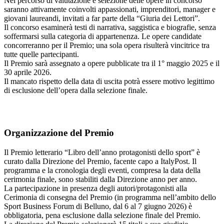
Nel percorso di valutazione e selezione delle opere in concorso
saranno attivamente coinvolti appassionati, imprenditori, manager e
giovani laureandi, invitati a far parte della “Giuria dei Lettori”.
Il concorso esaminerà testi di narrativa, saggistica e biografie, senza
soffermarsi sulla categoria di appartenenza. Le opere candidate
concorreranno per il Premio; una sola opera risulterà vincitrice tra
tutte quelle partecipanti.
Il Premio sarà assegnato a opere pubblicate tra il 1° maggio 2025 e il
30 aprile 2026.
Il mancato rispetto della data di uscita potrà essere motivo legittimo
di esclusione dell’opera dalla selezione finale.
Organizzazione del Premio
Il Premio letterario “Libro dell’anno protagonisti dello sport” è
curato dalla Direzione del Premio, facente capo a ItalyPost. Il
programma e la cronologia degli eventi, compresa la data della
cerimonia finale, sono stabiliti dalla Direzione anno per anno.
La partecipazione in presenza degli autori/protagonisti alla
Cerimonia di consegna del Premio (in programma nell’ambito dello
Sport Business Forum di Belluno, dal 6 al 7 giugno 2026) è
obbligatoria, pena esclusione dalla selezione finale del Premio.