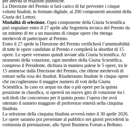
per attività di relazioni pubbliche.
La Direzione del Premio si farà carico di far pervenire i cinque
volumi finalisti, in formato digitale, ai 200 componenti anonimi della
Giuria dei Lettori.
Modalità di selezione.
Ogni componente della Giuria Scientifica
può segnalare entro il 27 aprile alla Segreteria tecnica del Premio da
un minimo di tre a un massimo di cinque opere che ritenga
meritevoli di partecipare al Premio.
Entro il 27 aprile la Direzione del Premio verificherà l’ammissibilità
di tutte le opere candidate al Premio e compilerà la shortlist di 15
opere. Le opere verranno quindi inviate alla Giuria Scientifica. Al
momento della votazione, ogni membro della Giuria Scientifica,
compreso il Presidente, dichiara in maniera palese le 5 opere, tra le
15 ammesse dalla Direzione del Premio, che ritiene meritevoli di
entrare nella rosa dei finalisti. Risulteranno finaliste le cinque opere
che raccoglieranno il maggior numero di voti della Giuria
Scientifica. In caso ex aequo tra due o più opere per la quinta
posizione in classifica, si opererà un nuovo giro di votazione tra i
soli titoli che concorrono per il quinto posto; l’opera che avrà
ottenuto il numero maggiore di preferenze entrerà nella cinquina
finalista.
La selezione della cinquina finalista avverrà entro il 30 aprile 2026.
Le opere saranno poi presentate al pubblico nei giorni precedenti la
cerimonia di premiazione, allo Sport Business Forum a Belluno.