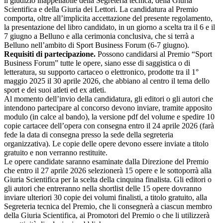
il giudizio inappellabile della Segreteria tecnica, della Giuria
Scientifica e della Giuria dei Lettori. La candidatura al Premio
comporta, oltre all’implicita accettazione del presente regolamento,
la presentazione del libro candidato, in un giorno a scelta tra il 6 e il
7 giugno a Belluno e alla cerimonia conclusiva, che si terrà a
Belluno nell’ambito di Sport Business Forum (6-7 giugno).
Requisiti di partecipazione.
Possono candidarsi al Premio “Sport
Business Forum” tutte le opere, siano esse di saggistica o di
letteratura, su supporto cartaceo o elettronico, prodotte tra il 1°
maggio 2025 il 30 aprile 2026, che abbiano al centro il tema dello
sport e dei suoi atleti ed ex atleti.
Al momento dell’invio della candidatura, gli editori o gli autori che
intendono partecipare al concorso devono inviare, tramite apposito
modulo (in calce al bando), la versione pdf del volume e spedire 10
copie cartacee dell’opera con consegna entro il 24 aprile 2026 (farà
fede la data di consegna presso la sede della segreteria
organizzativa). Le copie delle opere devono essere inviate a titolo
gratuito e non verranno restituite.
Le opere candidate saranno esaminate dalla Direzione del Premio
che entro il 27 aprile 2026 selezionerà 15 opere e le sottoporrà alla
Giuria Scientifica per la scelta della cinquina finalista. Gli editori o
gli autori che entreranno nella shortlist delle 15 opere dovranno
inviare ulteriori 30 copie dei volumi finalisti, a titolo gratuito, alla
Segreteria tecnica del Premio, che li consegnerà a ciascun membro
della Giuria Scientifica, ai Promotori del Premio o che li utilizzerà